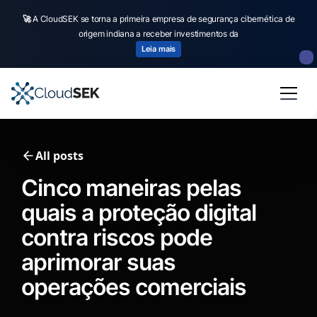
🚀
CloudSEK becomes first Indian origin cybersecurity company to receive
investment from
US state
fund
Read more
Slide 2 of 4.
All posts
Cinco maneiras pelas
quais a proteção digital
contra riscos pode
aprimorar suas
operações comerciais