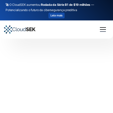
🚀
O CloudSEK aumentou
Rodada da Série B1 de $19 milhões
—
Potencializando o futuro da cibersegurança preditiva
Leia mais
Prioritise and remediate threats that impact your
brand reputation with our Brand Monitoring.