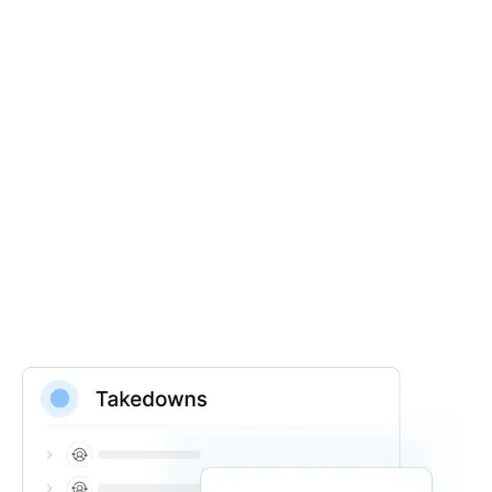
Export
Export results into excel and pdfs