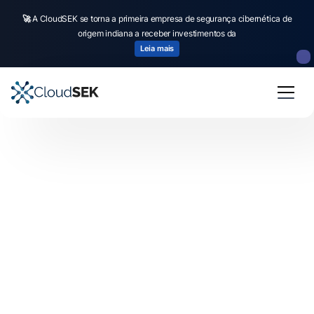
🚀
🚀
CloudSEK becomes first Indian origin cybersecurity company to receive
A CloudSEK se torna a primeira empresa de segurança cibernética de
origem indiana a receber investimentos da
investment from
US state
fund
Read more
Leia mais
Slide 2 of 4.
Is your Data Being Sold on Dark web?