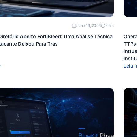
June 19, 2026
7
min
iretório Aberto FortiBleed: Uma Análise Técnica
Opera
tacante Deixou Para Trás
TTPs 
Intru
Insti
Leia 