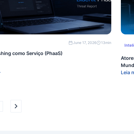
June 17, 2026
13
min
Intel
ishing como Serviço (PhaaS)
Atore
Mund
Leia 