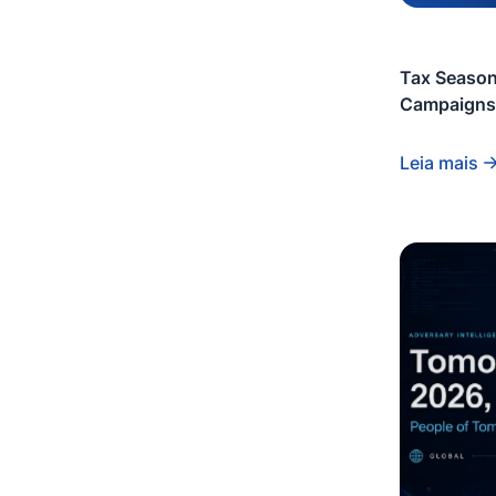
Scam
0
Spear phishing
0
Tax Season
Threat Actor Group
0
Campaigns 
Vulnerability
0
Leia mais
Vulnerability Intelligence
0