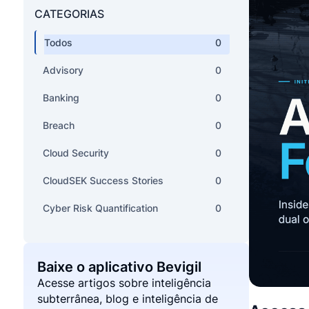
CATEGORIAS
Todos
0
Advisory
0
Banking
0
Breach
0
Cloud Security
0
CloudSEK Success Stories
0
Cyber Risk Quantification
0
Data leaks
0
Deep Fake Monitoing
0
Baixe o aplicativo Bevigil
Acesse artigos sobre inteligência
Emerging Threats
0
subterrânea, blog e inteligência de
EM DEST