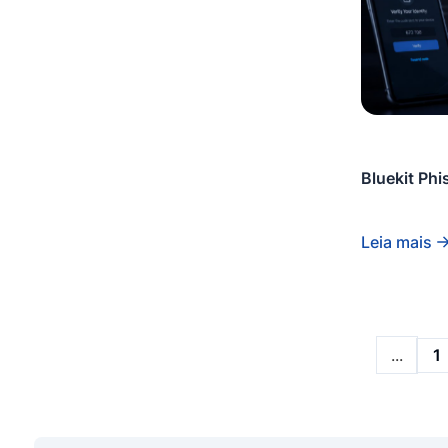
Bluekit Ph
Leia mais
...
1