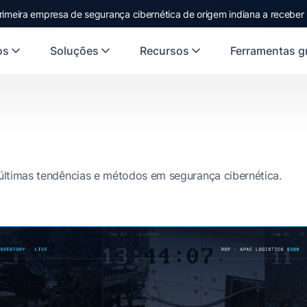
rimeira empresa de segurança cibernética de origem indiana a receber
rst Indian origin cybersecurity company to receive investment from
US
os
Soluções
Recursos
Ferramentas gr
 últimas tendências e métodos em segurança cibernética.