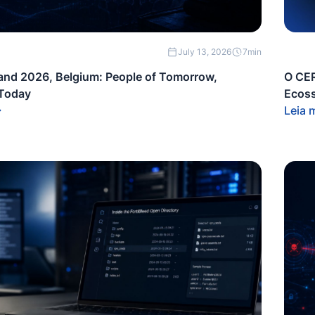
July 13, 2026
7
min
nd 2026, Belgium: People of Tomorrow,
O CER
 Today
Ecoss
Leia 