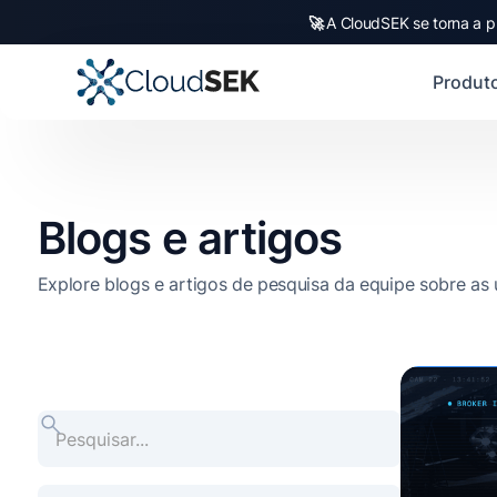
🚀
A CloudSEK se torna a p
🚀
CloudSEK becomes fi
Slide 2 of 4.
Produt
Blogs e artigos
Explore blogs e artigos de pesquisa da equipe sobre as