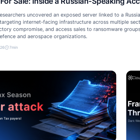
For Sale: Inside a Russian-Speaking Acc
searchers uncovered an exposed server linked to a Russian
targeting internet-facing infrastructure across multiple sect
ctory compromise, and access sales to ransomware groups, 
defence and aerospace organizations.
026
7
min