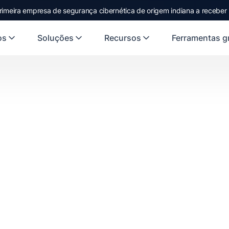
rimeira empresa de segurança cibernética de origem indiana a receber
os
Soluções
Recursos
Ferramentas gr
rface web,