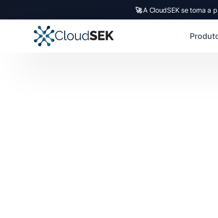
🚀
A CloudSEK se torna a p
Produt
Cyber Threat monitoring includes monitoring of su
Deep and dark web.