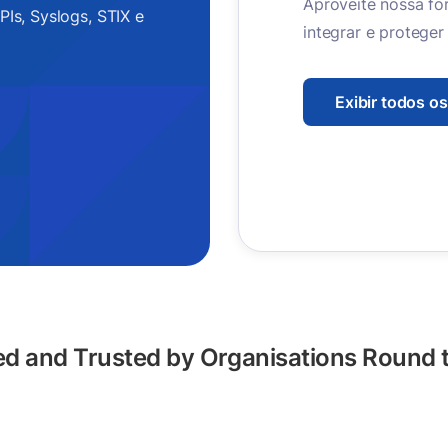
Aproveite nossa for
Is, Syslogs, STIX e
integrar e proteger 
Exibir todos os
d and Trusted by Organisations Round 