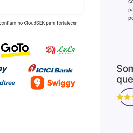
co
pa
po
confiam no CloudSEK para fortalecer
Som
que