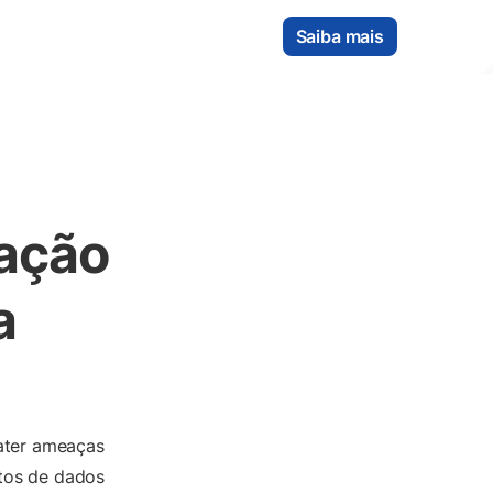
Saiba mais
ação
a
ater ameaças
tos de dados