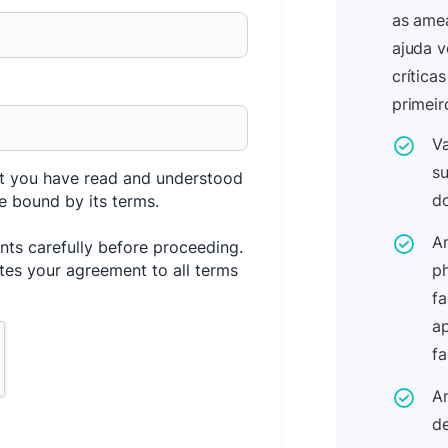
as amea
ajuda v
crítica
primeir
Va
su
at you have read and understood
do
e bound by its terms.
A
ts carefully before proceeding.
tes your agreement to all terms
ph
fa
ap
fa
Am
de