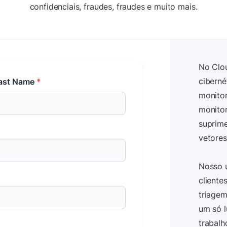
confidenciais, fraudes, fraudes e muito mais.
No Clo
ciberné
ast Name
*
monitor
monitor
suprime
vetores
Nosso ú
cliente
triagem
um só l
trabalh