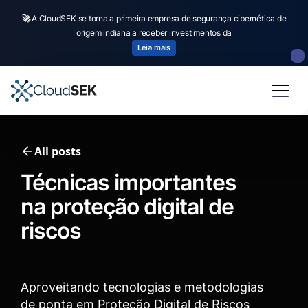
🚀
🚀
CloudSEK becomes first Indian origin cybersecurity company to receive
A CloudSEK se torna a primeira empresa de segurança cibernética de
origem indiana a receber investimentos da
investment from
US state
fund
Read more
Leia mais
Slide 2 of 4.
All posts
Técnicas importantes
na proteção digital de
riscos
Aproveitando tecnologias e metodologias
de ponta em Proteção Digital de Riscos