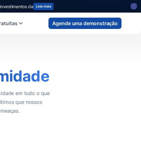
 investimentos da
Leia mais
atuitas
Agende uma demonstração
midade
cidade em tudo o que
mitimos que nossos
ameaças.