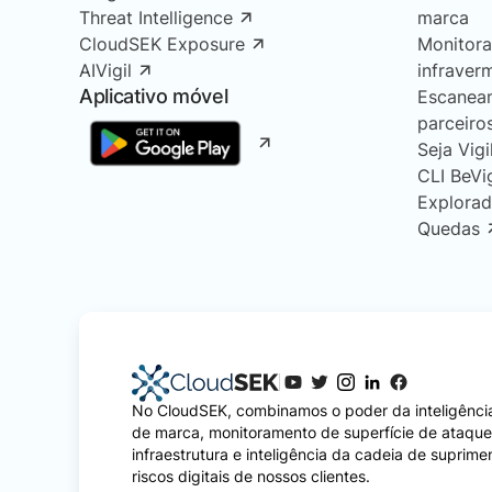
Threat Intelligence
marca
CloudSEK Exposure
Monitor
AIVigil
infraver
Aplicativo móvel
Escanea
parceiro
Seja Vigi
CLI BeVi
Explorad
Quedas
No CloudSEK, combinamos o poder da inteligência
de marca, monitoramento de superfície de ataqu
infraestrutura e inteligência da cadeia de suprime
riscos digitais de nossos clientes.