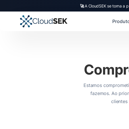
🚀
A CloudSEK se torna a p
Produt
Compr
Estamos comprometid
fazemos. Ao prior
cliente