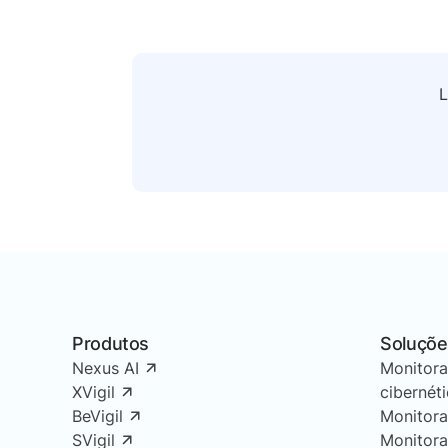
L
Produtos
Soluçõe
Nexus AI
Monitor
XVigil
cibernét
BeVigil
Monitor
SVigil
Monitor