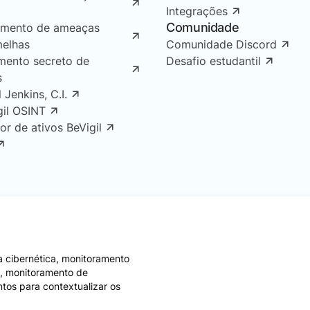
Integrações
Comunidade
amento de ameaças
melhas
Comunidade Discord
mento secreto de
Desafio estudantil
s
l Jenkins, C.I.
gil OSINT
or de ativos BeVigil
 cibernética, monitoramento
e, monitoramento de
ntos para contextualizar os