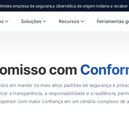
rimeira empresa de segurança cibernética de origem indiana a receber
os
Soluções
Recursos
Ferramentas gr
omisso com
Confor
os em manter os mais altos padrões de segurança e priva
izar a transparência, a responsabilidade e a resiliência, per
s operem com maior confiança em um cenário complexo de 