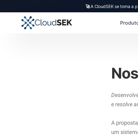
🚀
A CloudSEK se torna a p
Produt
Nos
Desenvolver
e resolve a
A proposta 
um sistema