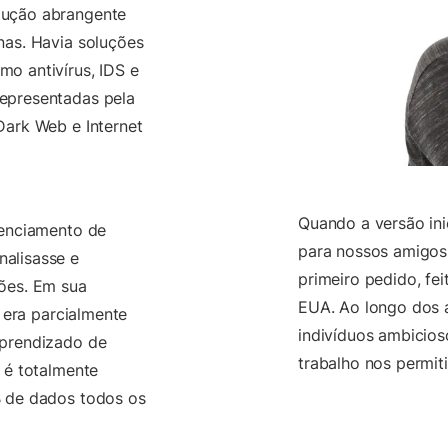
lução abrangente
nas. Havia soluções
o antivírus, IDS e
epresentadas pela
Dark Web e Internet
Quando a versão ini
renciamento de
para nossos amigos
alisasse e
primeiro pedido, fe
ções. Em sua
EUA. Ao longo dos a
, era parcialmente
indivíduos ambicios
aprendizado de
trabalho nos permi
 é totalmente
B de dados todos os