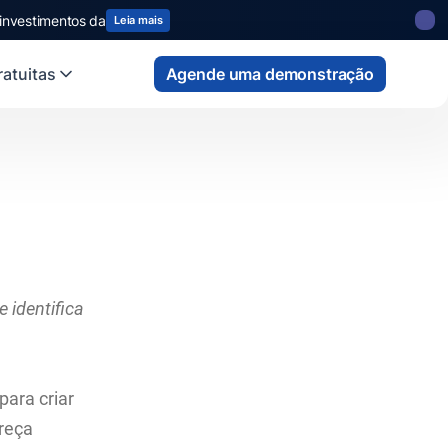
 investimentos da
Leia mais
atuitas
Agende uma demonstração
 identifica
para criar
ereça