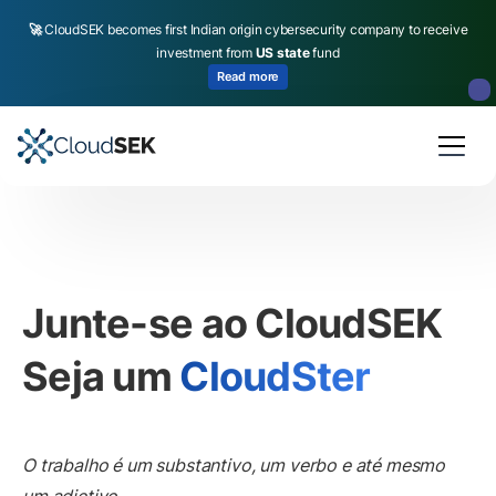
🚀
CloudSEK becomes first Indian origin cybersecurity company to receive
investment from
US state
fund
Read more
Slide 2 of 4.
Junte-se ao CloudSEK
Seja um
CloudSter
O trabalho é um substantivo, um verbo e até mesmo