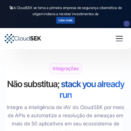
🚀
🚀
CloudSEK becomes first Indian origin cybersecurity company to receive
A CloudSEK se torna a primeira empresa de segurança cibernética de
origem indiana a receber investimentos da
investment from
US state
fund
Read more
Leia mais
Slide 2 of 4.
Integrações
Não substitua;
stack you already
run
Integre a inteligência de IAV do CloudSEK por meio
de APIs e automatize a resolução de ameaças em
mais de 50 aplicativos em seu ecossistema de