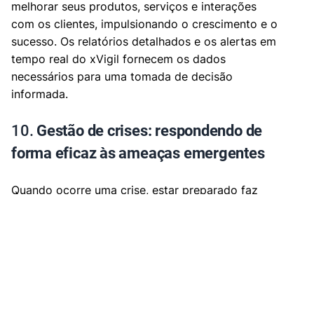
melhorar seus produtos, serviços e interações
com os clientes, impulsionando o crescimento e o
sucesso. Os relatórios detalhados e os alertas em
tempo real do xVigil fornecem os dados
necessários para uma tomada de decisão
informada.
10.
Gestão de crises: respondendo de
forma eficaz às ameaças emergentes
Quando ocorre uma crise, estar preparado faz
toda a diferença. Os sistemas de monitoramento
de risco de marca ajudam você a responder de
forma rápida e eficaz, minimizando o impacto.
Com alertas em tempo real e relatórios
detalhados, você pode coordenar sua resposta e
se comunicar de forma transparente com as
partes interessadas. Os recursos de