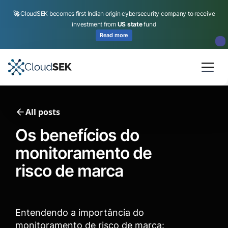
🚀
CloudSEK becomes first Indian origin cybersecurity company to receive
investment from
US state
fund
Read more
Slide 2 of 4.
All posts
Os benefícios do
monitoramento de
risco de marca
Entendendo a importância do
monitoramento de risco de marca: