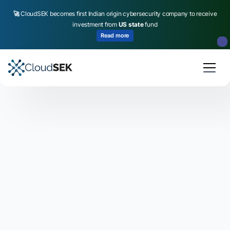
🚀
CloudSEK becomes first Indian origin cybersecurity company to receive
investment from
US state
fund
Read more
Slide 2 of 4.
A página de monitoramento de vazamentos de dados
permite que os usuários monitorem, detectem e
evitem vazamentos de dados em seu ambiente