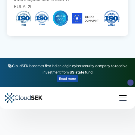
EULA
🚀
CloudSEK becomes first Indian origin cybersecurity company to receive
investment from
US state
fund
Read more
Slide 2 of 4.