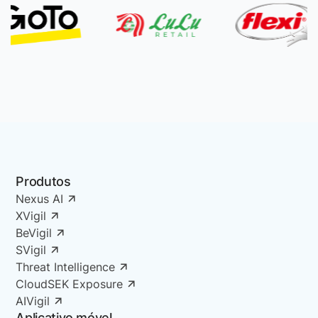
Produtos
Nexus AI
XVigil
BeVigil
SVigil
Threat Intelligence
CloudSEK Exposure
AIVigil
Aplicativo móvel