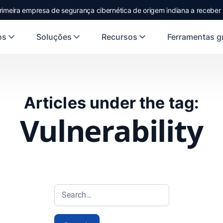
rimeira empresa de segurança cibernética de origem indiana a receber
os
Soluções
Recursos
Ferramentas gr
Articles under the tag:
Vulnerability