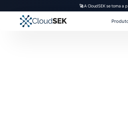
🚀
A CloudSEK se torna a p
Produt