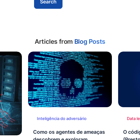
Articles from
Blog Posts
Inteligência do adversário
Data l
Como os agentes de ameaças
O códi
descobrem e exploram
(Prest