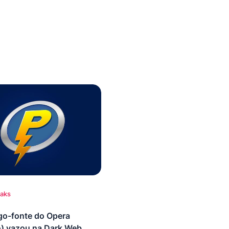
eaks
go-fonte do Opera
o) vazou na Dark Web