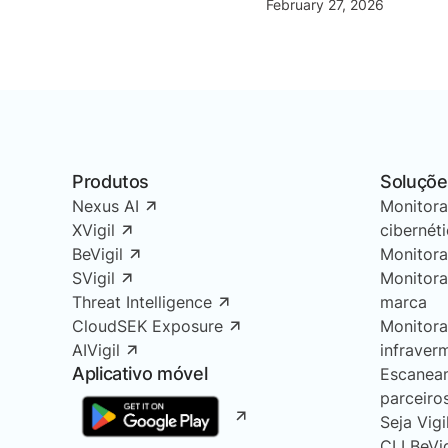
February 27, 2026
Produtos
Soluçõe
Nexus AI
Monitor
XVigil
cibernét
BeVigil
Monitor
SVigil
Monitor
Threat Intelligence
marca
CloudSEK Exposure
Monitor
AIVigil
infraver
Aplicativo móvel
Escanea
parceiro
Seja Vigi
CLI BeVi