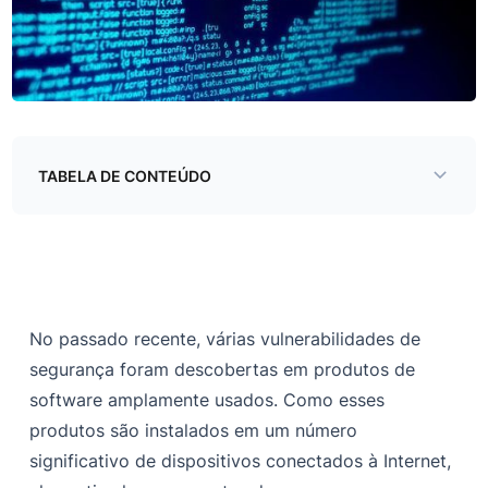
TABELA DE CONTEÚDO
Vulnerabilidades populares do Target e sua exploração
Ghostcat: Vulnerabilidade do Apache Tomcat
Citrix ADC, Citrix Gateway RCE, passagem de diretório
No passado recente, várias vulnerabilidades de
Exposição de dados confidenciais do Jira
segurança foram descobertas em produtos de
Vazamento de dados do Spring Boot por meio de
software amplamente usados. Como esses
atuadores
produtos são instalados em um número
Webmin RCE via funcionalidade de backdoor
significativo de dispositivos conectados à Internet,