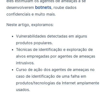
eles estimulam os agentes de ameaças a se
Por que os agentes de ameaças exploram
botnets
desenvolverem
, roube dados
vulnerabilidades?
confidenciais e muito mais.
Como os adversários exploram as vulnerabilidades?
Neste artigo, exploramos:
Etapas envolvidas na exploração da vulnerabilidade
Caça ao alvo
Vulnerabilidades detectadas em alguns
produtos populares.
Porto
Técnicas de identificação e exploração de
Caminho
alvos empregadas por agentes de ameaças
Subdomínio
intrusivos.
Curso de ação dos agentes de ameaças no
Conteúdo/URL indexado
caso de identificação de uma falha em
Observações
produtos/tecnologias da Internet amplamente
usados.