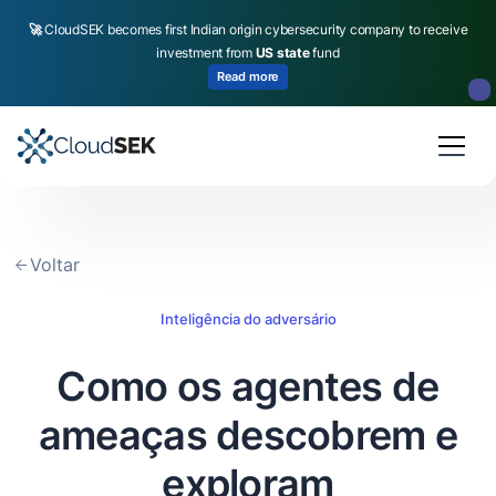
🚀
CloudSEK becomes first Indian origin cybersecurity company to receive
investment from
US state
fund
Read more
Slide 2 of 4.
Voltar
Inteligência do adversário
Como os agentes de
ameaças descobrem e
exploram