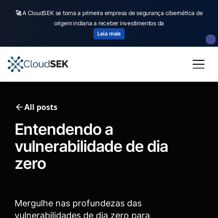
🚀
CloudSEK becomes first Indian origin cybersecurity company to receive
investment from
US state
fund
Read more
Slide 2 of 4.
All posts
Entendendo a
vulnerabilidade de dia
zero
Mergulhe nas profundezas das
vulnerabilidades de dia zero para