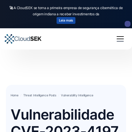
🚀
A CloudSEK se torna a primeira empresa de segurança cibernética de
origem indiana a receber investimentos da
Leia mais
Home
Threat Intelligence Posts
Vulnerability Intelligence
Vulnerabilidade
CVE-2023-4197