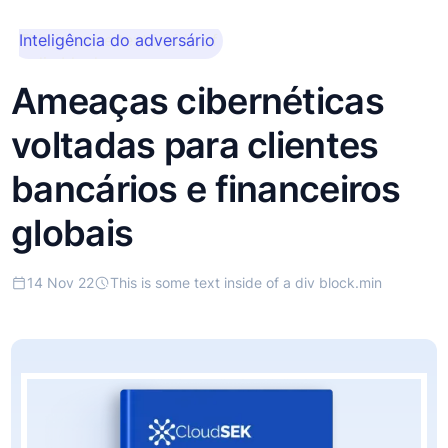
This is some text inside of
Inteligência do adversário
a div block.
Ameaças cibernéticas
voltadas para clientes
bancários e financeiros
globais
14 Nov 22
This is some text inside of a div block.
min