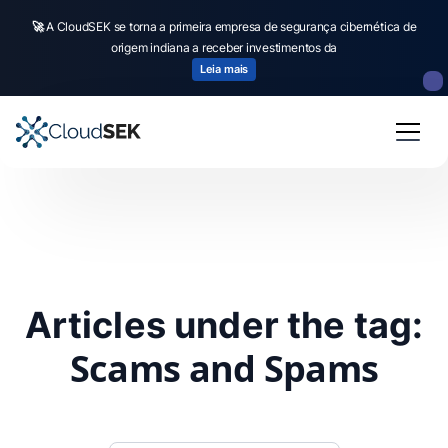
🚀
A CloudSEK se torna a primeira empresa de segurança cibernética de
origem indiana a receber investimentos da
Leia mais
Articles under the tag:
Scams and Spams