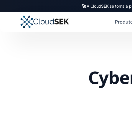
🚀
A CloudSEK se torna a p
Produt
Cyber