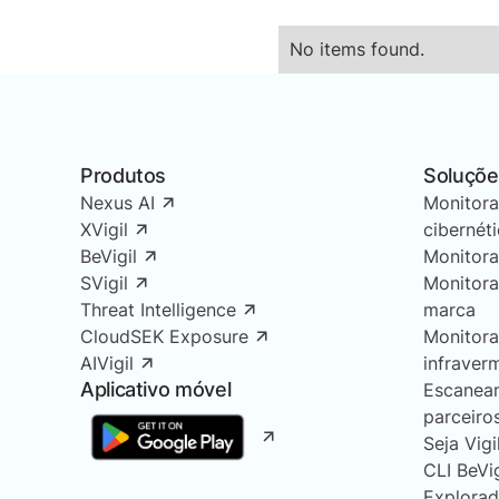
No items found.
Produtos
Soluçõe
Nexus AI
Monitor
XVigil
cibernét
BeVigil
Monitor
SVigil
Monitor
Threat Intelligence
marca
CloudSEK Exposure
Monitor
AIVigil
infraver
Aplicativo móvel
Escanea
parceiro
Seja Vigi
CLI BeVi
Explorad