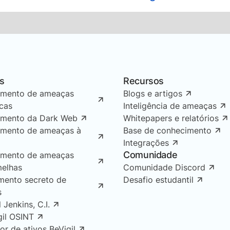
s
Recursos
amento de ameaças
Blogs e artigos
icas
Inteligência de ameaças
amento da Dark Web
Whitepapers e relatórios
amento de ameaças à
Base de conhecimento
Integrações
Comunidade
amento de ameaças
melhas
Comunidade Discord
mento secreto de
Desafio estudantil
s
l Jenkins, C.I.
gil OSINT
or de ativos BeVigil