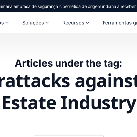
rimeira empresa de segurança cibernética de origem indiana a receber
os
Soluções
Recursos
Ferramentas gr
Articles under the tag:
attacks agains
Estate Industry