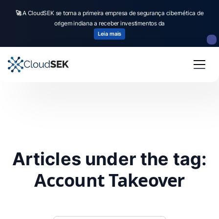
🚀
A CloudSEK se torna a primeira empresa de segurança cibernética de
origem indiana a receber investimentos da
Leia mais
Articles under the tag:
Account Takeover