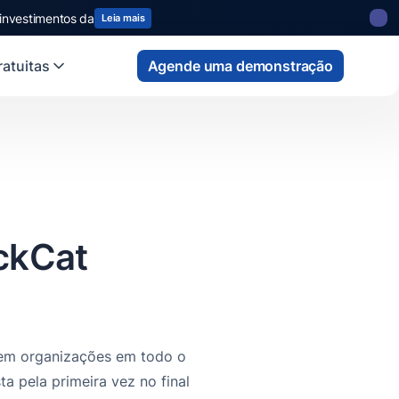
 investimentos da
 state
fund
Read more
Leia mais
atuitas
Agende uma demonstração
ackCat
 em organizações em todo o
 pela primeira vez no final