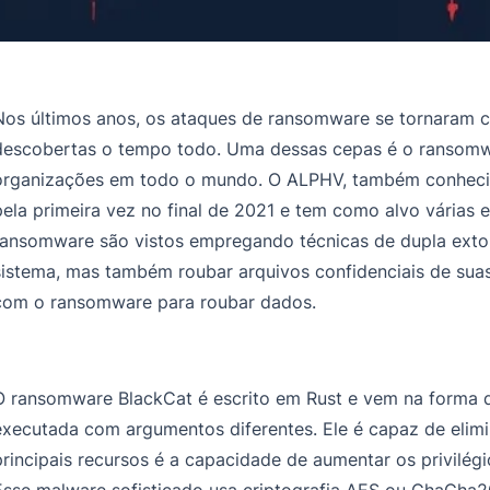
Nos últimos anos, os ataques de ransomware se tornaram
descobertas o tempo todo. Uma dessas cepas é o ransomw
organizações em todo o mundo. O ALPHV, também conhecid
pela primeira vez no final de 2021 e tem como alvo várias
ransomware são vistos empregando técnicas de dupla exto
sistema, mas também roubar arquivos confidenciais de suas
com o ransomware para roubar dados.
O ransomware BlackCat é escrito em Rust e vem na forma 
executada com argumentos diferentes. Ele é capaz de elimi
principais recursos é a capacidade de aumentar os privilég
Esse malware sofisticado usa criptografia AES ou ChaCha