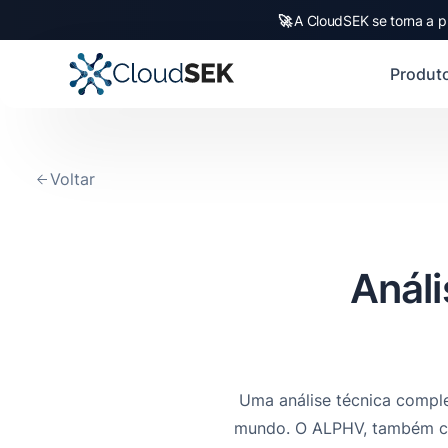
🚀
A CloudSEK se torna a p
🚀
CloudSEK becomes fi
Slide 2 of 4.
Produt
Voltar
Análi
Uma análise técnica compl
mundo. O ALPHV, também con