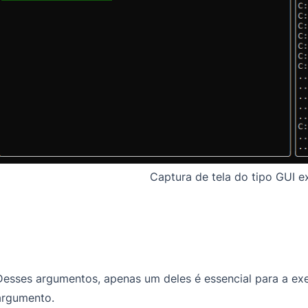
Captura de tela do tipo GUI e
Desses argumentos, apenas um deles é essencial para a exe
argumento.