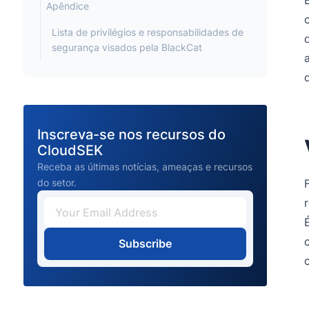
Apêndice
Lista de privilégios e responsabilidades de
segurança visados pela BlackCat
Inscreva-se nos recursos do
CloudSEK
Receba as últimas notícias, ameaças e recursos
do setor.
Subscribe