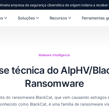
rimeira empresa de segurança cibernética de origem indiana a receber
rst Indian origin cybersecurity company to receive investment from
US
os
Soluções
Recursos
Ferramentas gr
Malware Intelligence
se técnica do AlpHV/Bl
Ransomware
eta do ransomware BlackCat, que vem causando estragos
hecido como BlackCat, é uma família de ransomware vista