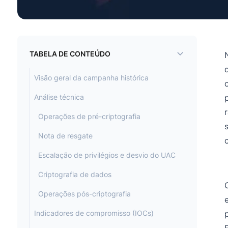
TABELA DE CONTEÚDO
Visão geral da campanha histórica
Análise técnica
Operações de pré-criptografia
Nota de resgate
Escalação de privilégios e desvio do UAC
Criptografia de dados
Operações pós-criptografia
Indicadores de compromisso (IOCs)