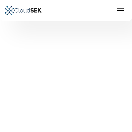
INTEGRATIONS USE-CASES
Integrating with SOAR
Digital transformation is primarily driven
by orchestration and automation, which
help organisations improve current