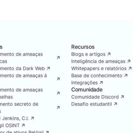
s
Recursos
amento de ameaças
Blogs e artigos
icas
Inteligência de ameaças
amento da Dark Web
Whitepapers e relatórios
amento de ameaças à
Base de conhecimento
Integrações
Comunidade
amento de ameaças
melhas
Comunidade Discord
mento secreto de
Desafio estudantil
s
l Jenkins, C.I.
gil OSINT
or de ativos BeVigil