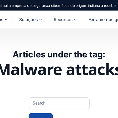
rimeira empresa de segurança cibernética de origem indiana a receber
os
Soluções
Recursos
Ferramentas gr
Articles under the tag:
Malware attack