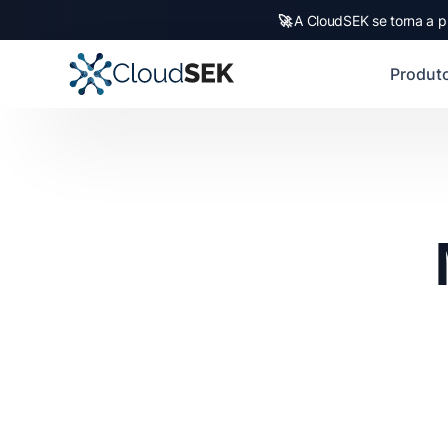
🚀
A CloudSEK se torna a p
Produt