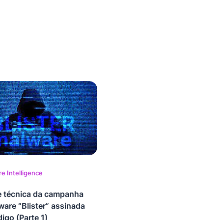
e Intelligence
e técnica da campanha
ware “Blister” assinada
igo (Parte 1)