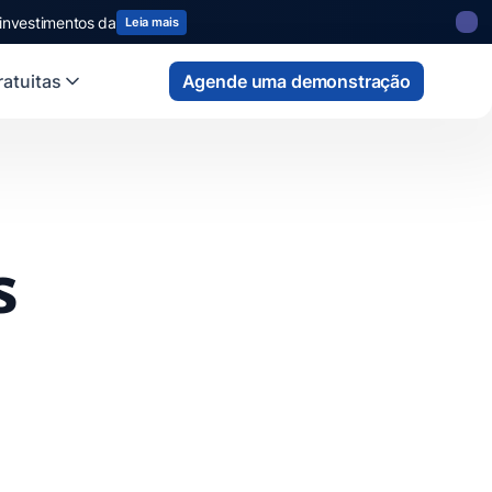
 investimentos da
Leia mais
atuitas
Agende uma demonstração
s