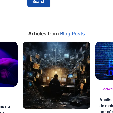
Articles from
Blog Posts
Malwar
Anális
de mal
me no
por cód
e a