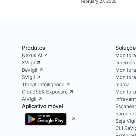
February 27, 2026
Produtos
Soluçõe
Nexus AI
Monitor
XVigil
cibernét
BeVigil
Monitor
SVigil
Monitor
Threat Intelligence
marca
CloudSEK Exposure
Monitor
AIVigil
infraver
Aplicativo móvel
Escanea
parceiro
Seja Vigi
CLI BeVi
Explorad