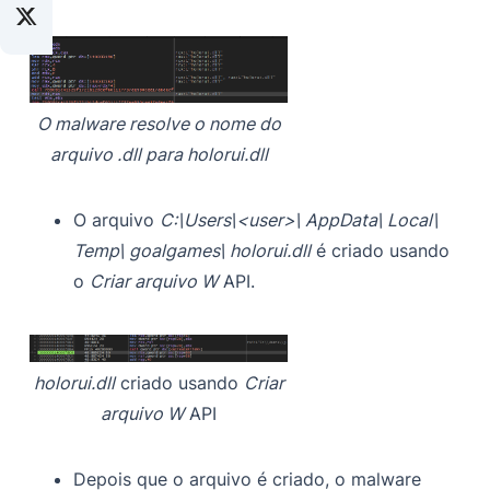
O malware resolve o nome do
arquivo .dll para holorui.dll
O arquivo
C:\Users\<user>\ AppData\ Local\
Temp\ goalgames\ holorui.dll
é criado usando
o
Criar arquivo W
API.
holorui.dll
criado usando
Criar
arquivo W
API
Depois que o arquivo é criado, o malware