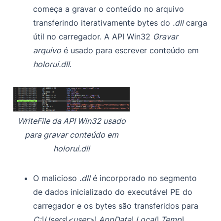
começa a gravar o conteúdo no arquivo
transferindo iterativamente bytes do
.dll
carga
útil no carregador. A API Win32
Gravar
arquivo
é usado para escrever conteúdo em
holorui.dll
.
WriteFile da API Win32 usado
para gravar conteúdo em
holorui.dll
O malicioso
.dll
é incorporado no segmento
de dados inicializado do executável PE do
carregador e os bytes são transferidos para
C:\Users\<user>\ AppData\ Local\ Temp\