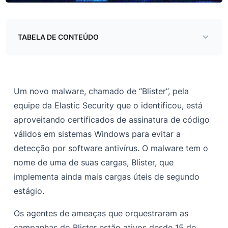
TABELA DE CONTEÚDO
Modus Operandi da campanha Blister
Aproveitando certificados de assinatura de código
Um novo malware, chamado de “Blister”, pela
para evitar a detecção
equipe da Elastic Security que o identificou, está
Primeiro estágio da infecção
aproveitando certificados de assinatura de código
Segundo estágio da infecção
válidos em sistemas Windows para evitar a
detecção por software antivírus. O malware tem o
Indicadores de compromisso (IOCs)
nome de uma de suas cargas, Blister, que
implementa ainda mais cargas úteis de segundo
estágio.
Os agentes de ameaças que orquestraram as
campanhas do Blister estão ativos desde 15 de