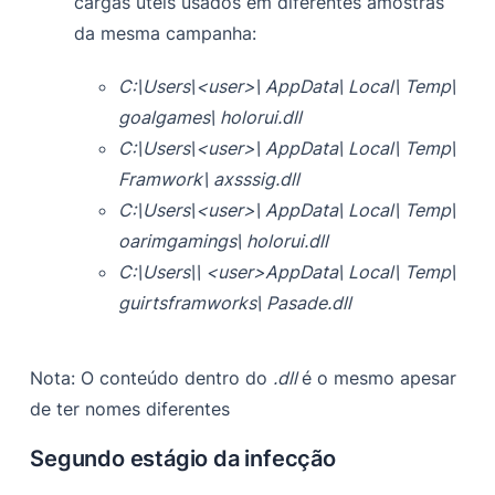
cargas úteis usados em diferentes amostras
da mesma campanha:
C:\Users\<user>\ AppData\ Local\ Temp\
goalgames\ holorui.dll
C:\Users\<user>\ AppData\ Local\ Temp\
Framwork\ axsssig.dll
C:\Users\<user>\ AppData\ Local\ Temp\
oarimgamings\ holorui.dll
C:\Users\\ <user>AppData\ Local\ Temp\
guirtsframworks\ Pasade.dll
Nota: O conteúdo dentro do
.dll
é o mesmo apesar
de ter nomes diferentes
Segundo estágio da infecção