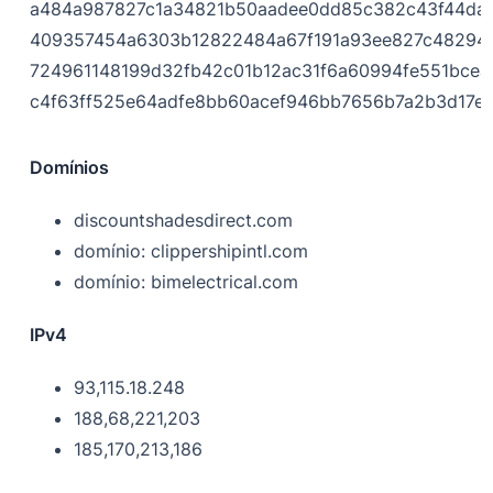
a484a987827c1a34821b50aadee0dd85c382c43f44dae
409357454a6303b12822484a67f191a93ee827c482949
724961148199d32fb42c01b12ac31f6a60994fe551bcea
c4f63ff525e64adfe8bb60acef946bb7656b7a2b3d17e
Domínios
discountshadesdirect.com
domínio: clippershipintl.com
domínio: bimelectrical.com
IPv4
93,115.18.248
188,68,221,203
185,170,213,186