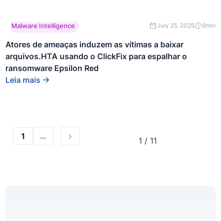
Este é um texto
Malware Intelligence
July 25, 2025
6
min
dentro de um bloco
div.
Atores de ameaças induzem as vítimas a baixar
arquivos.HTA usando o ClickFix para espalhar o
ransomware Epsilon Red
Leia mais
...
1
1 / 11