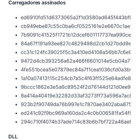
Carregadores assinados
ed6910fd51d6373065a2f1d3580ad645f443bf0b
cb949ebe87c55c0ba6cf0525161e2e6670c1ae18
7b9091c41525f1721b12dcef601117737ea990cee17
84a67f191a93ee827c4829498d2cb1d27bdd9e47
cc31c124fc39025f5c3a410ed4108a56bb7c6e90b
9472d4cb393256a62a466f6601014e5cb04a71f1
4fe551bcea5e07879ec84a7f1cea1036cfd0a3b03
1a10a07413115c254cb7a5c4f63ff525e64adfe8b
9bccc1862e3e5a6c89524f2d76144d121d0ee95b
8a414a40419e32282d33af3273ff73a596a7ac873
923b2f90749da76b997e1c7870ae3402aba875fd
ed241c92f9bc969a160da2c4c0b006581fa54f96
294c710f4074b37ade714c83b6b7bf722a46aef6
DLL