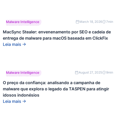
Este é um texto
Malware Intelligence
March 18, 2026
7
min
dentro de um bloco
div.
MacSync Stealer: envenenamento por SEO e cadeia de
entrega de malware para macOS baseada em ClickFix
Leia mais
Este é um texto
Malware Intelligence
August 27, 2025
9
min
dentro de um bloco
div.
O preço da confiança: analisando a campanha de
malware que explora o legado da TASPEN para atingir
idosos indonésios
Leia mais