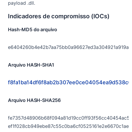
payload .dll.
Indicadores de compromisso (IOCs)
Hash-MD5 do arquivo
e6404260b4e42b7aa75bb0a96627ed3a304921a919ab5
Arquivo HASH-SHA1
f8fa1ba14df6f8ab2b307ee0ce04054ea9d538c0
Arquivo HASH-SHA256
fe7357d48906b68f094a81d19cc0ff93f56cc40454ac5
ef1f028cb949ebe87c55c0ba6cf0525161e2e6670c1ae