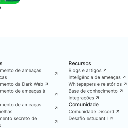
e
s
Recursos
amento de ameaças
Blogs e artigos
icas
Inteligência de ameaças
amento da Dark Web
Whitepapers e relatórios
amento de ameaças à
Base de conhecimento
Integrações
Comunidade
amento de ameaças
melhas
Comunidade Discord
mento secreto de
Desafio estudantil
s