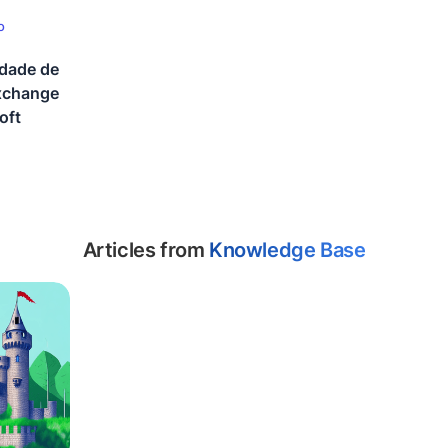
o
idade de
xchange
oft
Articles from
Knowledge Base