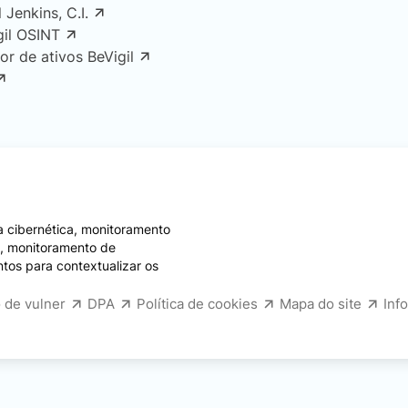
l Jenkins, C.I.
gil OSINT
or de ativos BeVigil
 cibernética, monitoramento
e, monitoramento de
ntos para contextualizar os
 de vulner
DPA
Política de cookies
Mapa do site
Inf