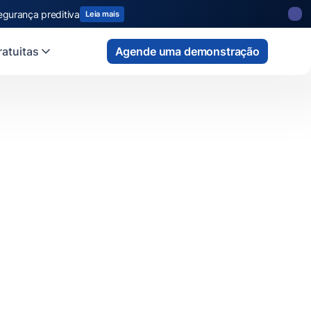
egurança preditiva
Leia mais
atuitas
Agende uma demonstração