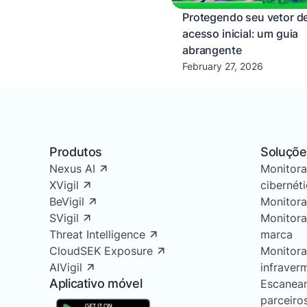
Protegendo seu vetor d
acesso inicial: um guia
abrangente
February 27, 2026
Produtos
Soluçõe
Nexus AI
Monitor
XVigil
cibernét
BeVigil
Monitor
SVigil
Monitor
Threat Intelligence
marca
CloudSEK Exposure
Monitor
AIVigil
infraver
Aplicativo móvel
Escanea
parceiro