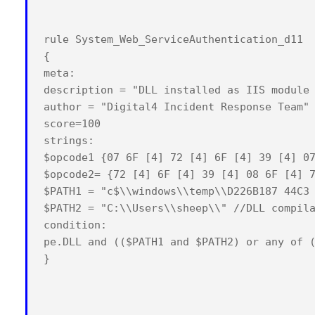
rule System_Web_ServiceAuthentication_d11

{

meta:

description = "DLL installed as IIS module 
author = "Digital4 Incident Response Team"

score=100

strings:

$opcode1 {07 6F [4] 72 [4] 6F [4] 39 [4] 07
$opcode2= {72 [4] 6F [4] 39 [4] 08 6F [4] 7
$PATH1 = "c$\\windows\\temp\\D226B187 44C3 
$PATH2 = "C:\\Users\\sheep\\" //DLL compila
condition:

pe.DLL and (($PATH1 and $PATH2) or any of (
}
