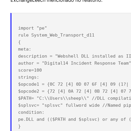
ExchangeLeech mencionado no relatório.
import "pe"

rule System_Web_Transport_d11

{

meta:

description = "Webshell DLL installed as II
author = "Digital14 Incident Response Team"
score=100

strings:

$opcode1 = {0C 72 [4] 0D 07 6F [4] 09 (1?| 
$opcode2 = {72 [4] 0A 72 [4] 0B 72 [4] 07 7
$PATH= "C:\\Users\\sheep\\" //DLL compilati
$splsvc= "splsvc" fullword wide //Named pip
condition:

pe.DLL and (($PATH and $splsvc) or any of (
}
