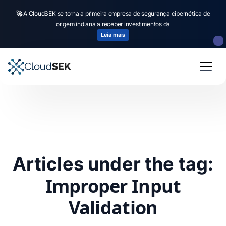
🚀
A CloudSEK se torna a primeira empresa de segurança cibernética de
origem indiana a receber investimentos da
Leia mais
Articles under the tag:
Improper Input
Validation