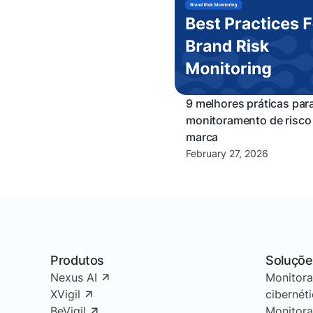
9 melhores práticas par
monitoramento de risco
marca
February 27, 2026
Produtos
Soluçõe
Nexus AI
Monitor
XVigil
cibernét
BeVigil
Monitor