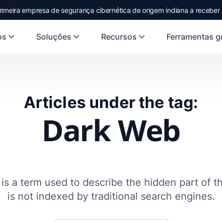
rimeira empresa de segurança cibernética de origem indiana a receber
os
Soluções
Recursos
Ferramentas gr
Articles under the tag:
Dark Web
s a term used to describe the hidden part of th
is not indexed by traditional search engines.