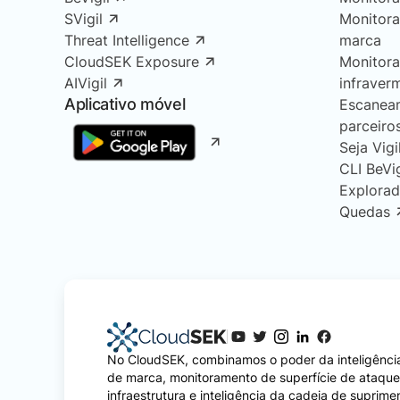
SVigil
Monitor
Threat Intelligence
marca
CloudSEK Exposure
Monitor
AIVigil
infraver
Aplicativo móvel
Escanea
parceiro
Seja Vigi
CLI BeVi
Explorad
Quedas
No CloudSEK, combinamos o poder da inteligência
de marca, monitoramento de superfície de ataqu
infraestrutura e inteligência da cadeia de suprime