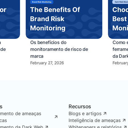
a
Os benefícios do
Como e
 de
monitoramento de risco de
ferram
marca
da Dar
February 27, 2026
Februar
s
Recursos
amento de ameaças
Blogs e artigos
icas
Inteligência de ameaças
amento da Dark Web
Whitepapers e relatórios