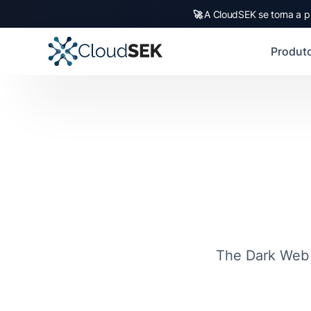
🚀
A CloudSEK se torna a p
Produt
The Dark Web i