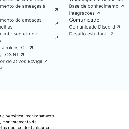
amento de ameaças à
Base de conhecimento
Integrações
Comunidade
amento de ameaças
melhas
Comunidade Discord
mento secreto de
Desafio estudantil
s
l Jenkins, C.I.
gil OSINT
or de ativos BeVigil
 cibernética, monitoramento
e, monitoramento de
ntos para contextualizar os