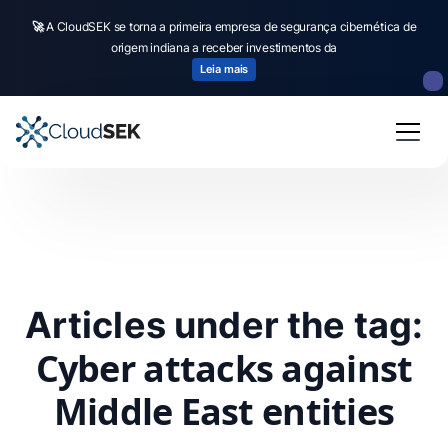
🚀
A CloudSEK se torna a primeira empresa de segurança cibernética de
origem indiana a receber investimentos da
Leia mais
Articles under the tag:
Cyber attacks against
Middle East entities