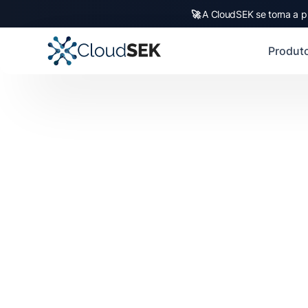
🚀
A CloudSEK se torna a p
Produt