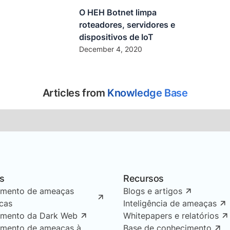
O HEH Botnet limpa
roteadores, servidores e
dispositivos de IoT
December 4, 2020
Articles from
Knowledge Base
s
Recursos
amento de ameaças
Blogs e artigos
icas
Inteligência de ameaças
amento da Dark Web
Whitepapers e relatórios
amento de ameaças à
Base de conhecimento