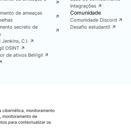
Integrações
Comunidade
amento de ameaças
melhas
Comunidade Discord
mento secreto de
Desafio estudantil
s
l Jenkins, C.I.
gil OSINT
or de ativos BeVigil
 cibernética, monitoramento
e, monitoramento de
ntos para contextualizar os