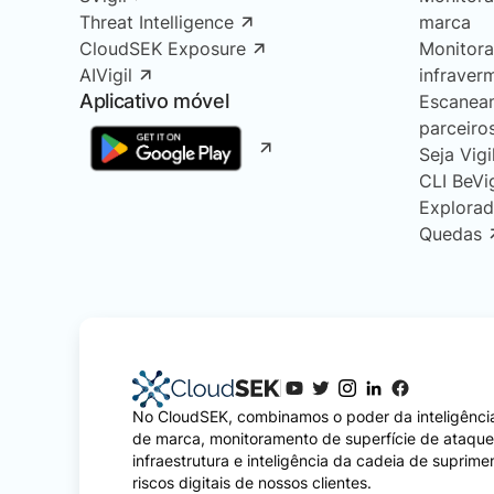
Threat Intelligence
marca
CloudSEK Exposure
Monitor
AIVigil
infraver
Aplicativo móvel
Escanea
parceiro
Seja Vigi
CLI BeVi
Explorad
Quedas
No CloudSEK, combinamos o poder da inteligência
de marca, monitoramento de superfície de ataqu
infraestrutura e inteligência da cadeia de suprime
riscos digitais de nossos clientes.