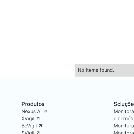
No items found.
Produtos
Soluçõe
Nexus AI
Monitor
XVigil
cibernét
BeVigil
Monitor
SVigil
Monitor