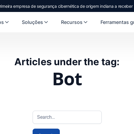
rimeira empresa de segurança cibernética de origem indiana a receber
os
Soluções
Recursos
Ferramentas gr
Articles under the tag:
Bot