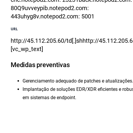
80
Q9uvveypib.notepod2.com:
443
uhyg8v.notepod2.com: 5001
URL
http://45.112.205.60/td[.]sh
http://45.112.205.60
[vc_wp_text]
Medidas preventivas
Gerenciamento adequado de patches e atualizações
Implantação de soluções EDR/XDR eficientes e robu
em sistemas de endpoint.