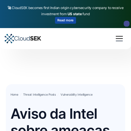
🚀
CloudSEK becomes first Indian origin cybersecurity company to receive
investment from
US state
fund
Read more
Slide 2 of 4.
Home
Threat Intelligence Posts
Vulnerability Intelligence
Aviso da Intel
sobre ameaças