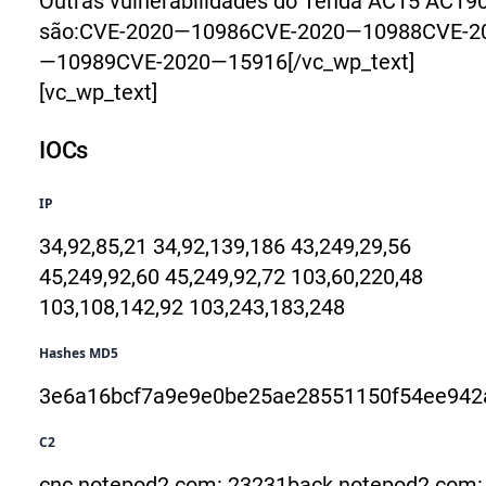
Outras vulnerabilidades do Tenda AC15 AC19
são:
CVE-2020—10986
CVE-2020—10988
CVE-2
—10989
CVE-2020—15916
[/vc_wp_text]
[vc_wp_text]
IOCs
IP
34,92,85,21
34,92,139,186
43,249,29,56
45,249,92,60
45,249,92,72
103,60,220,48
103,108,142,92
103,243,183,248
Hashes MD5
3e6a16bcf7a9e9e0be25ae28551150f5
4ee942
C2
cnc.notepod2.com: 23231
back.notepod2.com: