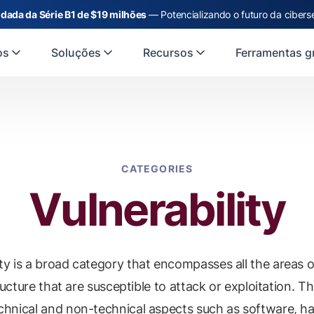
dada da Série B1 de $19 milhões
— Potencializando o futuro da cibers
os
Soluções
Recursos
Ferramentas gr
CATEGORIES
Vulnerability
ity is a broad category that encompasses all the areas 
ructure that are susceptible to attack or exploitation. Th
chnical and non-technical aspects such as software, h