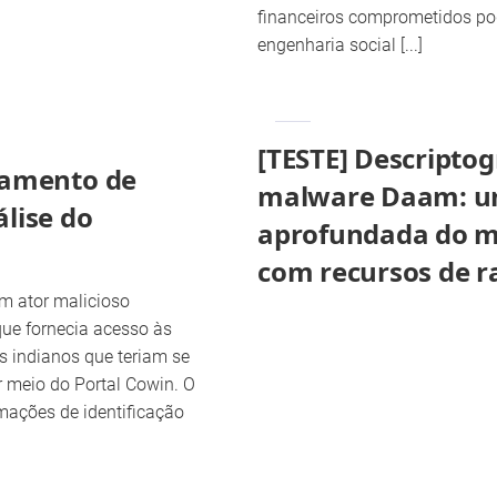
financeiros comprometidos p
engenharia social [...]
[TESTE] Descripto
zamento de
malware Daam: u
lise do
aprofundada do 
com recursos de 
um ator malicioso
ue fornecia acesso às
s indianos que teriam se
r meio do Portal Cowin. O
mações de identificação