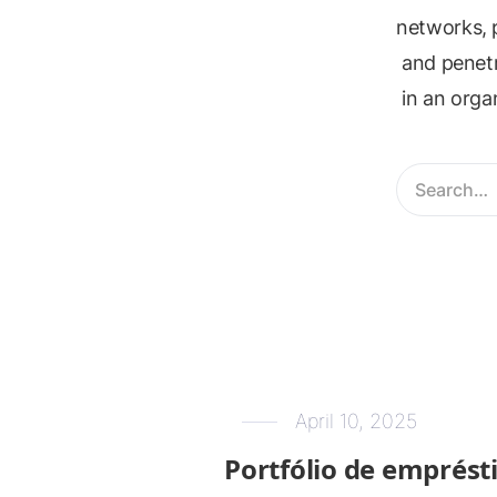
networks, p
and penetr
in an orga
April 10, 2025
Portfólio de emprés