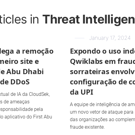
ticles in
Threat Intellige
January 17, 2024
ega a remoção
Expondo o uso ind
eiro site e
Qwiklabs em frau
de Abu Dhabi
sorrateiras envol
 de DDoS
configuração de c
da UPI
xtual de IA da CloudSek,
tes de ameaças
A equipe de inteligência de 
sponsabilidade pela
um novo vetor de ataque para 
do aplicativo do First Abu
das organizações ao complemen
fraude existente.