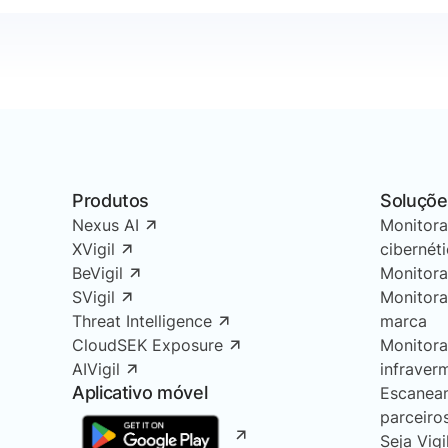
Produtos
Soluçõe
Nexus AI
Monitor
XVigil
cibernét
BeVigil
Monitor
SVigil
Monitor
Threat Intelligence
marca
CloudSEK Exposure
Monitor
AIVigil
infraver
Aplicativo móvel
Escanea
parceiro
Seja Vigi