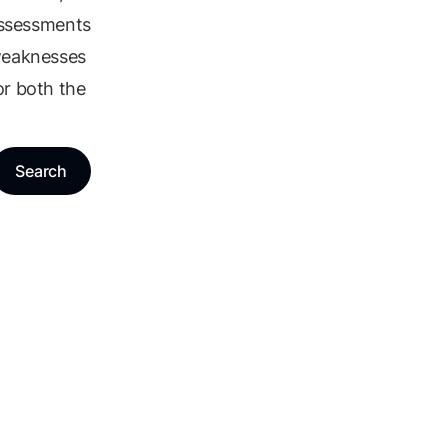
 assessments
 weaknesses
or both the