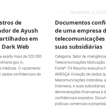
November 3, 202
stros de
Documentos confi
ador de Ayush
de uma empresa 
artilhados em
telecomunicações 
a Dark Web
suas subsidiárias
a expôs mais de 320.000
Categoria: Setor de inteligênci
arkhand.gov.in,
Telecomunicações Motivação: R
 e médicas. O vazamento
Fonte*: F4 Resumo executiv
i dados confidenciais do
AMEAÇA Violação de dados qu
telecomunicações indonésia, 
Indonesia, e suas subsidiárias.
demonstrações financeiras e
confidenciais expostos. Docu
práticas comerciais e proprieda