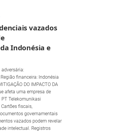
2
denciais vazados
de
da Indonésia e
a adversária:
egião financeira: Indonésia
o MITIGAÇÃO DO IMPACTO DA
e afeta uma empresa de
a PT Telekomunikasi
 Cartões fiscais,
 documentos governamentais
mentos vazados podem revelar
de intelectual. Registros