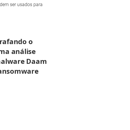
odem ser usados para
grafando o
ma análise
malware Daam
ransomware