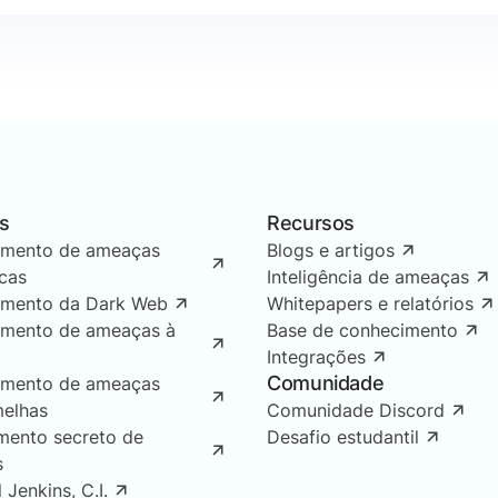
s
Recursos
amento de ameaças
Blogs e artigos
icas
Inteligência de ameaças
amento da Dark Web
Whitepapers e relatórios
amento de ameaças à
Base de conhecimento
Integrações
Comunidade
amento de ameaças
melhas
Comunidade Discord
mento secreto de
Desafio estudantil
s
l Jenkins, C.I.