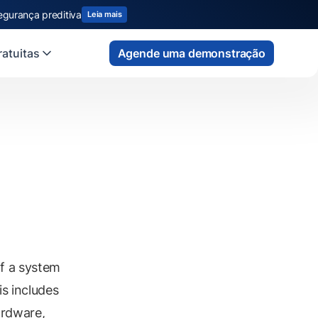
egurança preditiva
Leia mais
atuitas
Agende uma demonstração
of a system
is includes
ardware,