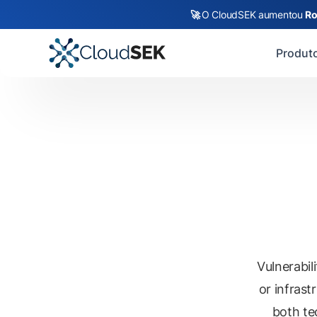
🚀
O CloudSEK aumentou
Ro
Produt
Vulnerabil
or infrast
both te