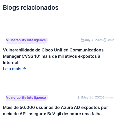
Blogs relacionados
Este é um texto dentro
Vulnerability Intelligence
July 4, 2025
3
min
de um bloco div.
Vulnerabilidade do Cisco Unified Communications
Manager CVSS 10: mais de mil ativos expostos à
Internet
Leia mais
Este é um texto dentro
Vulnerability Intelligence
May 30, 2025
4
min
de um bloco div.
Mais de 50.000 usuários do Azure AD expostos por
meio de API insegura: BeVigil descobre uma falha