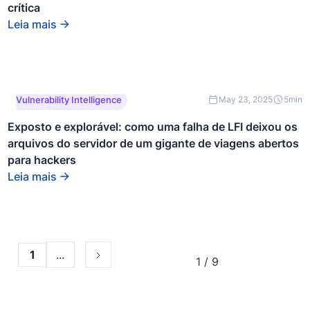
crítica
Leia mais
Este é um texto dentro
Vulnerability Intelligence
May 23, 2025
5
min
de um bloco div.
Exposto e explorável: como uma falha de LFI deixou os
arquivos do servidor de um gigante de viagens abertos
para hackers
Leia mais
...
1
1 / 9