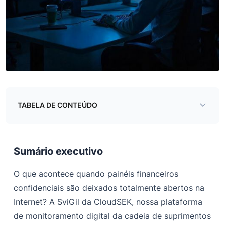
TABELA DE CONTEÚDO
Sumário executivo
A descoberta: a um clique da catástrofe
Sumário executivo
Por dentro da brecha: o que foi exposto?
O que acontece quando painéis financeiros
Amostras dos dados expostos:
confidenciais são deixados totalmente abertos na
Internet? A SviGil da CloudSEK, nossa plataforma
Impacto nos negócios:
de monitoramento digital da cadeia de suprimentos
Recomendações: