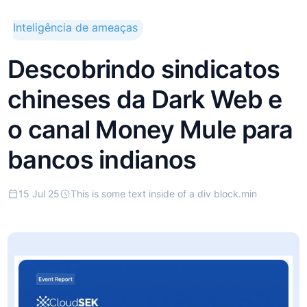
This is some text inside
Inteligência de ameaças
of a div block.
Descobrindo sindicatos
chineses da Dark Web e
o canal Money Mule para
bancos indianos
15 Jul 25
This is some text inside of a div block.
min