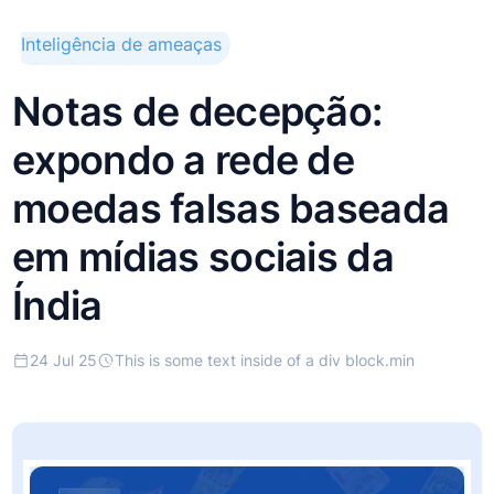
This is some text inside
Inteligência de ameaças
of a div block.
Notas de decepção:
expondo a rede de
moedas falsas baseada
em mídias sociais da
Índia
24 Jul 25
This is some text inside of a div block.
min