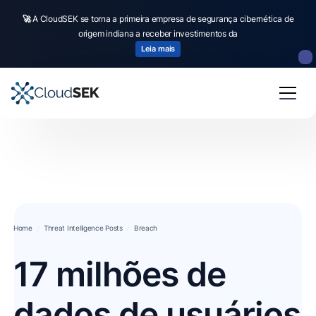
🚀
A CloudSEK se torna a primeira empresa de segurança cibernética de
origem indiana a receber investimentos da
Leia mais
Home
Threat Intelligence Posts
Breach
17 milhões de
dados de usuários