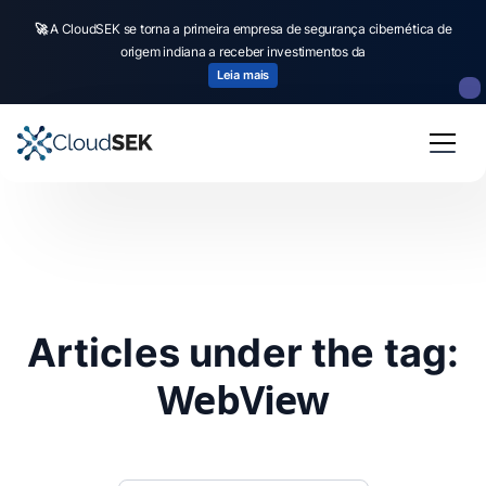
🚀
A CloudSEK se torna a primeira empresa de segurança cibernética de
origem indiana a receber investimentos da
Leia mais
Articles under the tag:
WebView