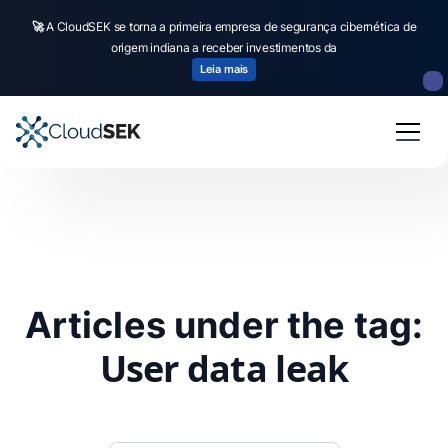
🚀
A CloudSEK se torna a primeira empresa de segurança cibernética de
origem indiana a receber investimentos da
Leia mais
Articles under the tag:
User data leak