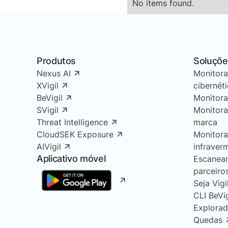
No items found.
Produtos
Soluçõe
Nexus AI
Monitor
XVigil
cibernét
BeVigil
Monitor
SVigil
Monitor
Threat Intelligence
marca
CloudSEK Exposure
Monitor
AIVigil
infraver
Aplicativo móvel
Escanea
parceiro
Seja Vigi
CLI BeVi
Explorad
Quedas