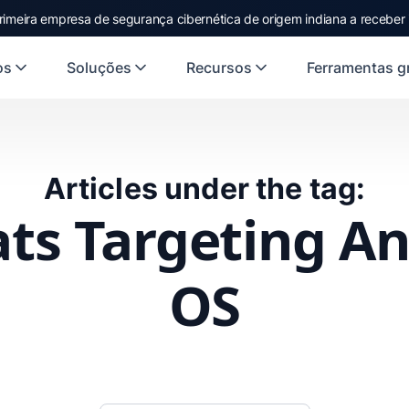
rimeira empresa de segurança cibernética de origem indiana a receber
os
Soluções
Recursos
Ferramentas gr
Articles under the tag:
ts Targeting A
OS