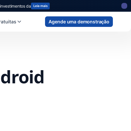
 investimentos da
Leia mais
atuitas
Agende uma demonstração
ndroid