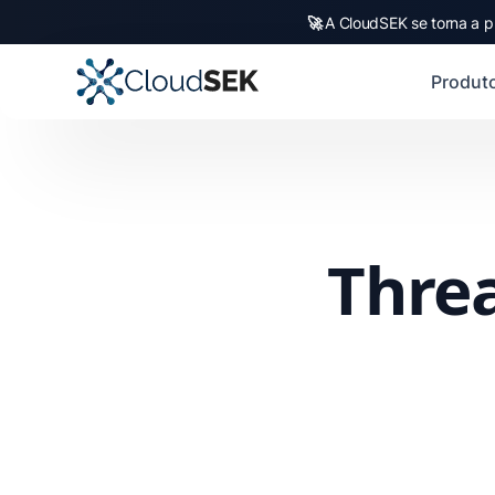
🚀
A CloudSEK se torna a p
Produt
Threa