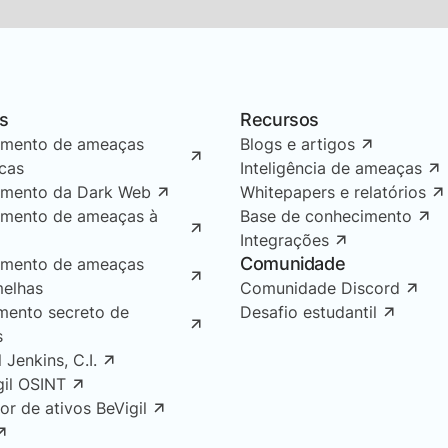
s
Recursos
amento de ameaças
Blogs e artigos
icas
Inteligência de ameaças
amento da Dark Web
Whitepapers e relatórios
amento de ameaças à
Base de conhecimento
Integrações
Comunidade
amento de ameaças
melhas
Comunidade Discord
mento secreto de
Desafio estudantil
s
l Jenkins, C.I.
gil OSINT
or de ativos BeVigil