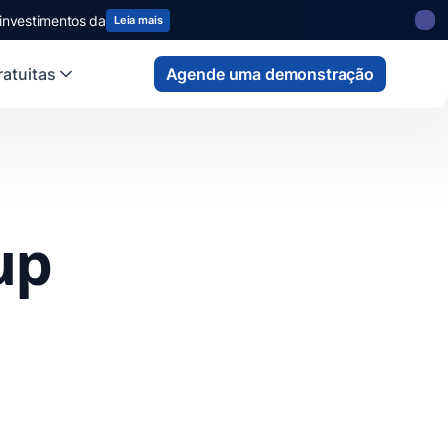
 investimentos da
Leia mais
atuitas
Agende uma demonstração
up