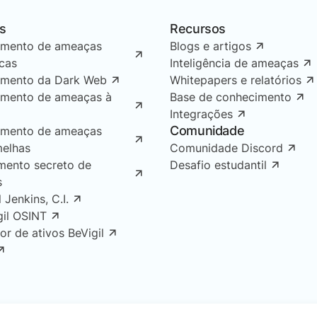
s
Recursos
amento de ameaças
Blogs e artigos
icas
Inteligência de ameaças
amento da Dark Web
Whitepapers e relatórios
amento de ameaças à
Base de conhecimento
Integrações
Comunidade
amento de ameaças
melhas
Comunidade Discord
mento secreto de
Desafio estudantil
s
l Jenkins, C.I.
gil OSINT
or de ativos BeVigil