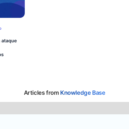
o
 ataque
os
Articles from
Knowledge Base