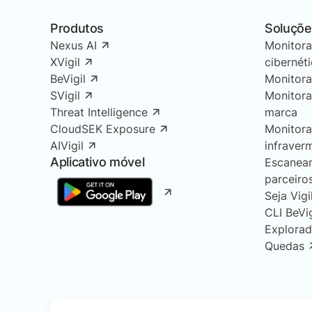
Produtos
Soluçõe
Nexus AI
Monitor
XVigil
cibernét
BeVigil
Monitor
SVigil
Monitor
Threat Intelligence
marca
CloudSEK Exposure
Monitor
AIVigil
infraver
Aplicativo móvel
Escanea
parceiro
Seja Vigi
CLI BeVi
Explorad
Quedas