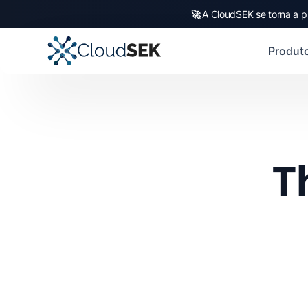
🚀
A CloudSEK se torna a p
Produt
T