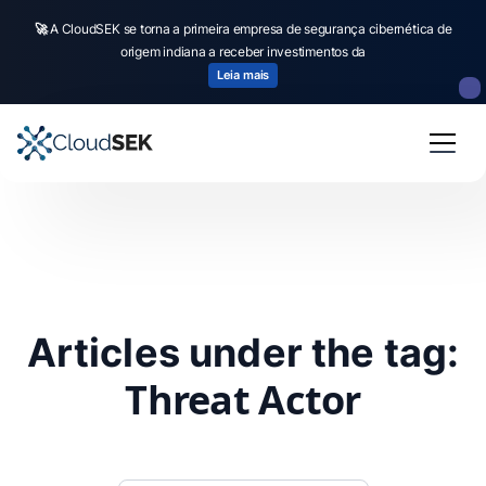
🚀
A CloudSEK se torna a primeira empresa de segurança cibernética de
origem indiana a receber investimentos da
Leia mais
Articles under the tag:
Threat Actor