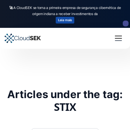
🚀
A CloudSEK se torna a primeira empresa de segurança cibernética de
origem indiana a receber investimentos da
Leia mais
Articles under the tag:
STIX