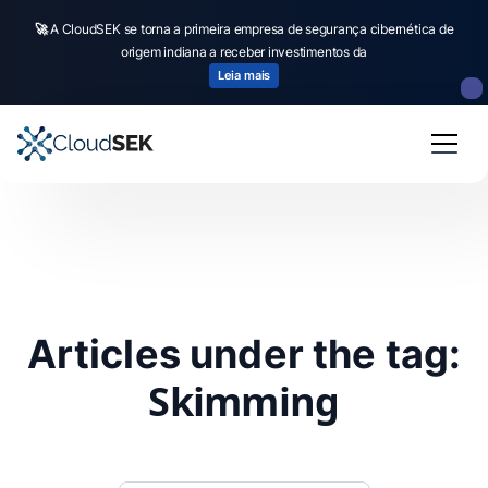
🚀
A CloudSEK se torna a primeira empresa de segurança cibernética de
origem indiana a receber investimentos da
Leia mais
Articles under the tag:
Skimming