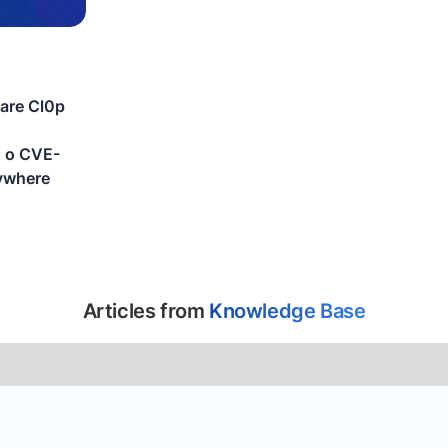
are Cl0p
o o CVE-
ywhere
Articles from
Knowledge Base