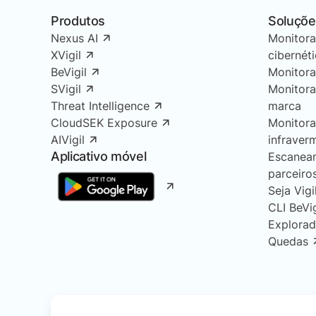
Produtos
Soluçõe
Nexus AI
Monitor
XVigil
cibernét
BeVigil
Monitor
SVigil
Monitor
Threat Intelligence
marca
CloudSEK Exposure
Monitor
AIVigil
infraver
Aplicativo móvel
Escanea
parceiro
Seja Vigi
CLI BeVi
Explorad
Quedas