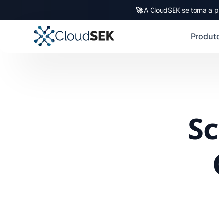
🚀
A CloudSEK se torna a p
Produt
Sc