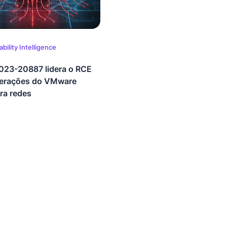
bility Intelligence
23-20887 lidera o RCE
erações do VMware
ara redes