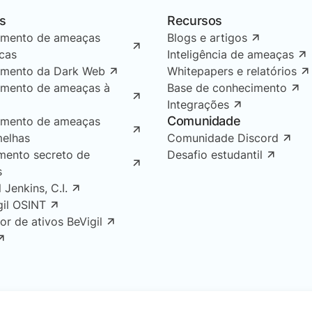
s
Recursos
amento de ameaças
Blogs e artigos
icas
Inteligência de ameaças
amento da Dark Web
Whitepapers e relatórios
amento de ameaças à
Base de conhecimento
Integrações
Comunidade
amento de ameaças
melhas
Comunidade Discord
mento secreto de
Desafio estudantil
s
l Jenkins, C.I.
gil OSINT
or de ativos BeVigil