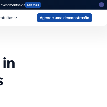
 investimentos da
Leia mais
atuitas
Agende uma demonstração
 in
s