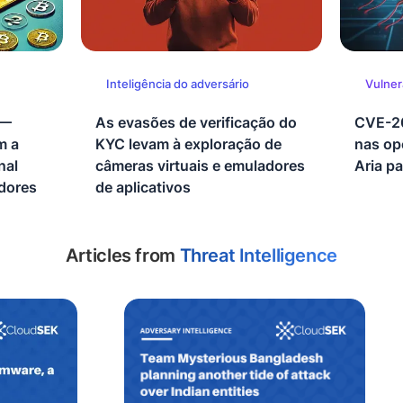
Inteligência do adversário
Vulnera
 —
As evasões de verificação do
CVE-20
m a
KYC levam à exploração de
nas op
nal
câmeras virtuais e emuladores
Aria p
idores
de aplicativos
Articles from
Threat Intelligence