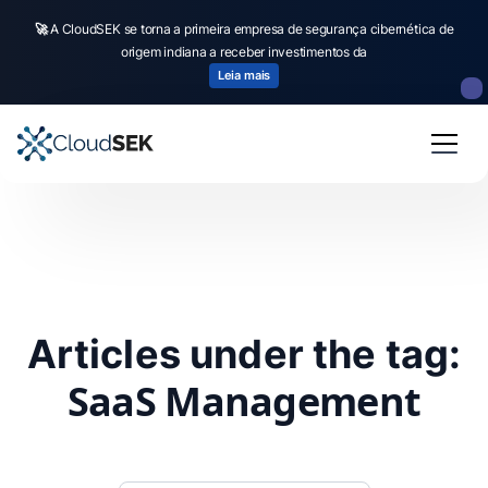
🚀
A CloudSEK se torna a primeira empresa de segurança cibernética de
origem indiana a receber investimentos da
Leia mais
Articles under the tag:
SaaS Management