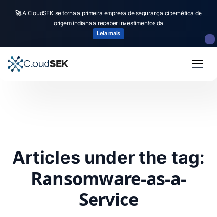
🚀
A CloudSEK se torna a primeira empresa de segurança cibernética de
origem indiana a receber investimentos da
Leia mais
Articles under the tag:
Ransomware-as-a-
Service