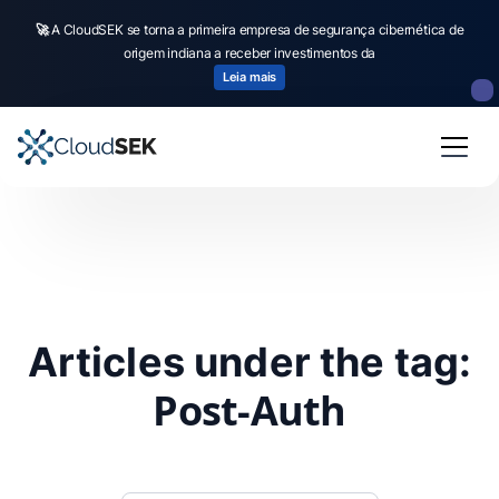
🚀
A CloudSEK se torna a primeira empresa de segurança cibernética de
origem indiana a receber investimentos da
Leia mais
Articles under the tag:
Post-Auth