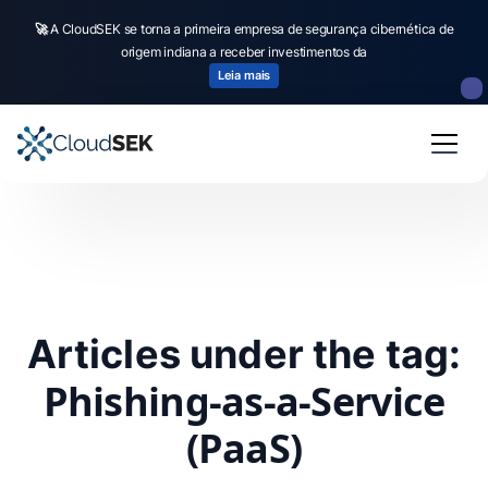
🚀
A CloudSEK se torna a primeira empresa de segurança cibernética de
origem indiana a receber investimentos da
Leia mais
Articles under the tag:
Phishing-as-a-Service
(PaaS)