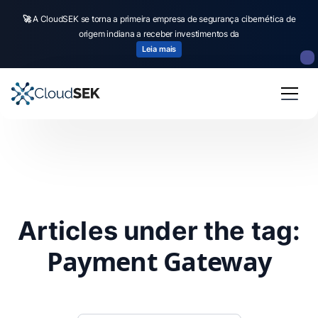
🚀
A CloudSEK se torna a primeira empresa de segurança cibernética de
origem indiana a receber investimentos da
Leia mais
Articles under the tag:
Payment Gateway